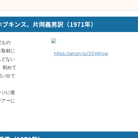
ホプキンス、片岡義男訳（1971年）
記もの
な取材に
https://amzn.to/3SVA1vw
んどない
、初めて
思い出で
ージに復
ツアーに