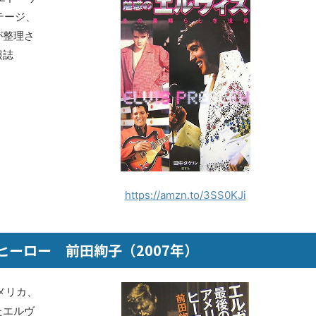
テージ、
が整理さ
報誌
https://amzn.to/3SS0KJi
ーロー 前田絢子（2007年）
メリカ、
たエルヴ