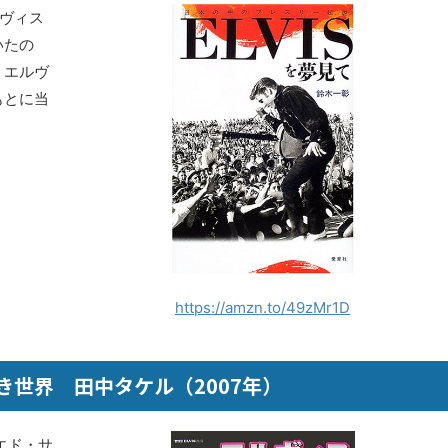
ルヴィス
いたの
。エルヴ
もとに当
https://amzn.to/49zMr1D
世界 田中タケル（2007年）
エド・サ