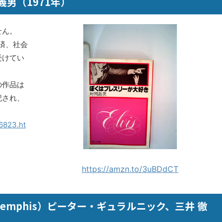
男（1971年）
せん。
経済、社会
受けてい
の作品は
記され、
6823.ht
https://amzn.to/3uBDdCT
to Memphis）ピーター・ギュラルニック、三井 徹