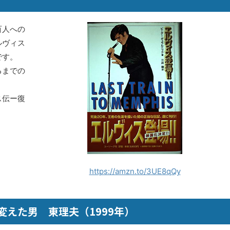
百人への
ルヴィス
です。
るまでの
。
ス伝ー復
https://amzn.to/3UE8qQy
えた男 東理夫（1999年）