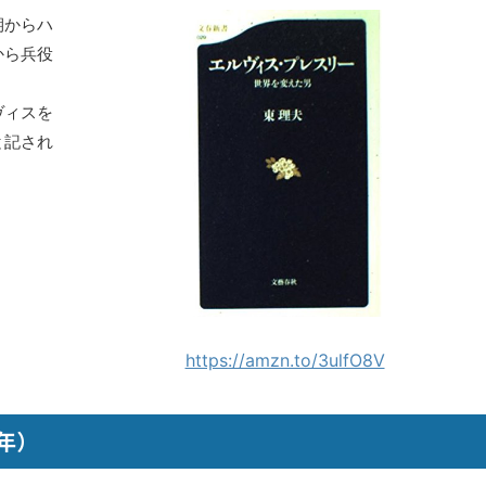
期からハ
から兵役
ヴィスを
と記され
https://amzn.to/3ulfO8V
5年）