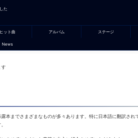
した
ヒット曲
アルバム
ステージ
News
ます
暴露本までさまざまなものが多々あります。特に日本語に翻訳され
す。