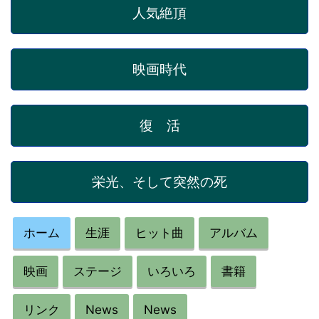
人気絶頂
映画時代
復 活
栄光、そして突然の死
ホーム
生涯
ヒット曲
アルバム
映画
ステージ
いろいろ
書籍
リンク
News
News