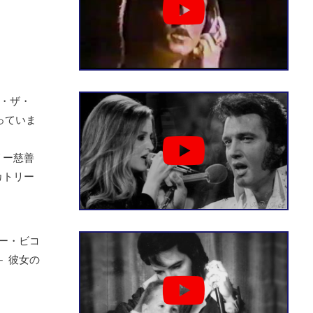
ン・ザ・
っていま
リー慈善
カトリー
ユー・ビコ
－ 彼女の