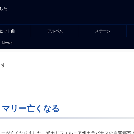
した
ヒット曲
アルバム
ステージ
News
ます
・マリー亡くなる
・マリーが亡くなりました。米カリフォルニア州カラバサスの自宅寝室