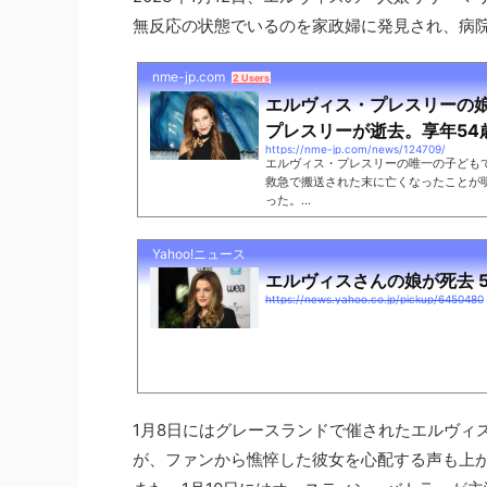
無反応の状態でいるのを家政婦に発見され、病
nme-jp.com
2 Users
エルヴィス・プレスリーの
プレスリーが逝去。享年54歳 |
https://nme-jp.com/news/124709/
エルヴィス・プレスリーの唯一の子ども
救急で搬送された末に亡くなったことが
った。...
Yahoo!ニュース
エルヴィスさんの娘が死去 54歳
https://news.yahoo.co.jp/pickup/6450480
1月8日にはグレースランドで催されたエルヴィ
が、ファンから憔悴した彼女を心配する声も上